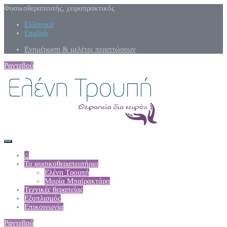
Φυσικοθεραπευτής, χειροπρακτικός
Ελληνικά
English
Ενημέρωση & μελέτες περιπτώσεων
Ραντεβού
⌂
Το φυσικοθεραπευτήριο
Ελένη Τρουπή
Μαρία Μπαϊρακτάρη
Τεχνικές θεραπείας
Εξοπλισμός
Επικοινωνία
Ραντεβού