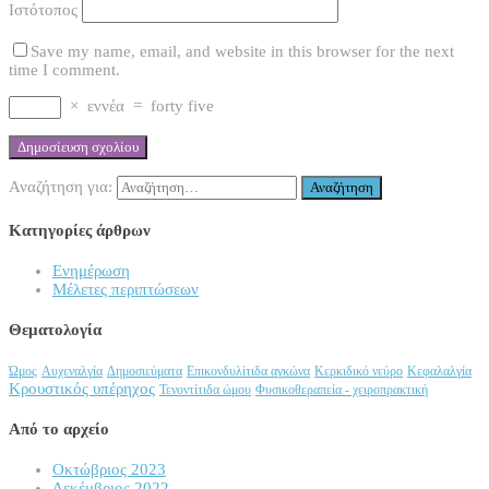
Ιστότοπος
Save my name, email, and website in this browser for the next
time I comment.
×
εννέα
=
forty five
Αναζήτηση για:
Κατηγορίες άρθρων
Ενημέρωση
Μέλετες περιπτώσεων
Θεματολογία
Ώμος
Αυχεναλγία
Δημοσιεύματα
Επικονδυλίτιδα αγκώνα
Κερκιδικό νεύρο
Κεφαλαλγία
Κρουστικός υπέρηχος
Τενοντίτιδα ώμου
Φυσικοθεραπεία - χειροπρακτική
Από το αρχείο
Οκτώβριος 2023
Δεκέμβριος 2022