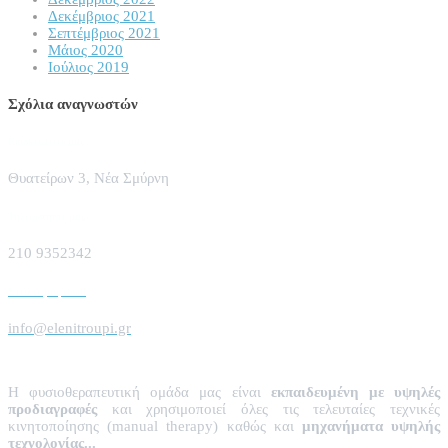
Δεκέμβριος 2021
Σεπτέμβριος 2021
Μάιος 2020
Ιούλιος 2019
Σχόλια αναγνωστών
Επισκεφτείτε μας
Θυατείρων 3, Νέα Σμύρνη
Τηλεφωνήστε μας
210 9352342
Στείλτε μας email
info@elenitroupi.gr
Η φυσιοθεραπευτική ομάδα μας είναι
εκπαιδευμένη με υψηλές
προδιαγραφές
και χρησιμοποιεί όλες τις τελευταίες τεχνικές
κινητοποίησης (manual therapy) καθώς και
μηχανήματα υψηλής
τεχνολογίας...