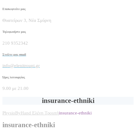
Επισκεφτείτε μας
Θυατείρων 3, Νέα Σμύρνη
Τηλεφωνήστε μας
210 9352342
Στείλτε μας email
info@elenitroupi.gr
Ώρες λειτουργίας
9.00 με 21.00
insurance-ethniki
PhysioByHand Ελένη Τρουπή
insurance-ethniki
insurance-ethniki