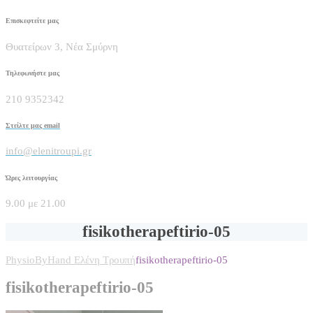
Επισκεφτείτε μας
Θυατείρων 3, Νέα Σμύρνη
Τηλεφωνήστε μας
210 9352342
Στείλτε μας email
info@elenitroupi.gr
Ώρες λειτουργίας
9.00 με 21.00
fisikotherapeftirio-05
PhysioByHand Ελένη Τρουπή
fisikotherapeftirio-05
fisikotherapeftirio-05