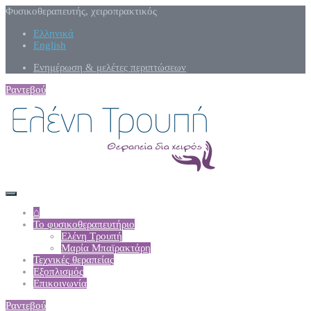
Φυσικοθεραπευτής, χειροπρακτικός
Ελληνικά
English
Ενημέρωση & μελέτες περιπτώσεων
Ραντεβού
⌂
Το φυσικοθεραπευτήριο
Ελένη Τρουπή
Μαρία Μπαϊρακτάρη
Τεχνικές θεραπείας
Εξοπλισμός
Επικοινωνία
Ραντεβού