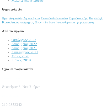
Μέλετες περιπτώσεων
Θεματολογία
Ώμος
Αυχεναλγία
Δημοσιεύματα
Επικονδυλίτιδα αγκώνα
Κερκιδικό νεύρο
Κεφαλαλγία
Κρουστικός υπέρηχος
Τενοντίτιδα ώμου
Φυσικοθεραπεία - χειροπρακτική
Από το αρχείο
Οκτώβριος 2023
Δεκέμβριος 2022
Δεκέμβριος 2021
Σεπτέμβριος 2021
Μάιος 2020
Ιούλιος 2019
Σχόλια αναγνωστών
Επισκεφτείτε μας
Θυατείρων 3, Νέα Σμύρνη
Τηλεφωνήστε μας
210 9352342