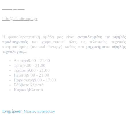
Στείλτε μας email
info@elenitroupi.gr
Η φυσιοθεραπευτική ομάδα μας είναι
εκπαιδευμένη με υψηλές
προδιαγραφές
και χρησιμοποιεί όλες τις τελευταίες τεχνικές
κινητοποίησης (manual therapy) καθώς και
μηχανήματα υψηλής
τεχνολογίας...
Δευτέρα
9.00 - 21.00
Τρίτη
9.00 - 21.00
Τετάρτη
9.00 - 21.00
Πέμπτη
9.00 - 21.00
Παρασκευή
9.00 - 17.00
Σάββατο
Κλειστά
Κυριακή
Κλειστά
Αρθρογραφία
Ενημέρωση
Μέλετες περιπτώσεων
Θεματολογία